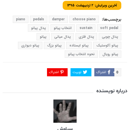
آخرین ویرایش: ۲ اردیبهشت ۱۳۹۵
برچسب‌ها:
choose piano
damper
pedals
piano
soft pedal
sustain
انتخاب پیانو
پدال پیانو
پدال چوبی
پدال فلزی
پدال میانی
پیانو
پیانو آکوستیک
پیانو ایستاده
پیانو بزرگ
پیانو دیواری
پیانو رویال
نحوه انتخاب پیانو
اشتراک
توییت
اشتراک
0
درباره نویسنده
سیاوش