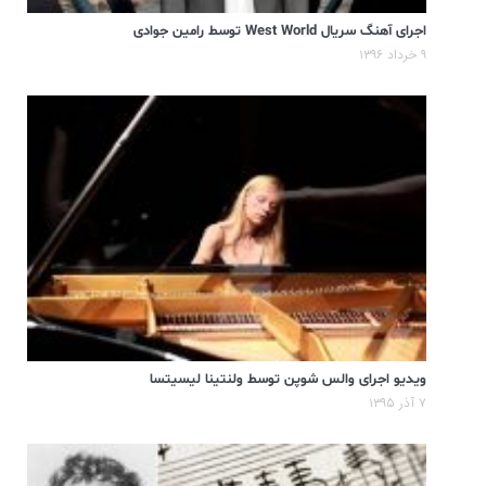
اجرای آهنگ سریال West World توسط رامین جوادی
۹ خرداد ۱۳۹۶
ویدیو اجرای والس شوپن توسط ولنتینا لیسیتسا
۷ آذر ۱۳۹۵