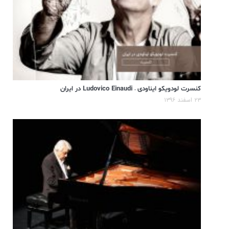
کنسرت لودویکو ایناودی – Ludovico Einaudi در ایران
۲۳ اسفند ۱۳۹۶