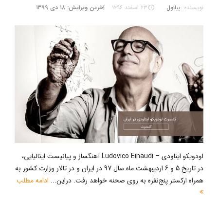
نویسنده:
پیانول
۲۳ اسفند ۱۳۹۶
آخرین ویرایش: ۱۸ دی ۱۳۹۹
لودویکو ایناودی – Ludovico Einaudi آهنگساز و پیانیست ایتالیایی،
در تاریخ 5 و 6 اردیبهشت ماه سال 97 در ایران و در تالار وزارت کشور به
همراه ارکستر پنج‌نفره به روی صحنه خواهد رفت. دراین...
ادامه مطلب