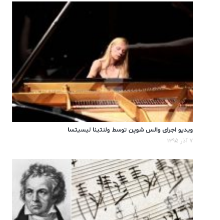
ویدیو اجرای والس شوپن توسط ولنتینا لیسیتسا
۷ آذر ۱۳۹۵