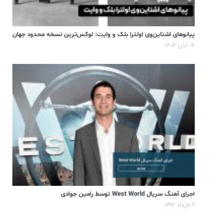
پیانوهای اشتاین‌وی اولترا بلک و وایت: لوکس‌ترین نسخه محدود جهان
۱۶ آبان ۱۴۰۴
اجرای آهنگ سریال West World توسط رامین جوادی
۹ خرداد ۱۳۹۶