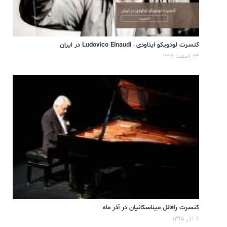
کنسرت لودویکو ایناودی – Ludovico Einaudi در ایران
۲۳ اسفند ۱۳۹۶
کنسرت رافائل میناسکانیان در آذر ماه
۸ آذر ۱۳۹۵