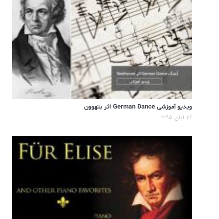
ویدیو آموزشی German Dance اثر بتهوون
۲۶ آبان ۱۳۹۵