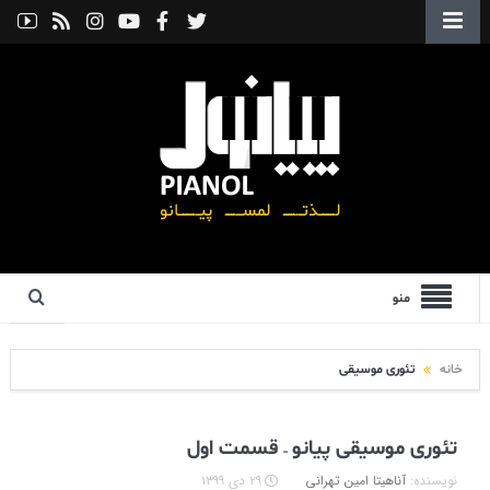
منو
خانه
تئوری موسیقی
تئوری موسیقی پیانو – قسمت اول
نویسنده:
آناهیتا امین تهرانی
۲۹ دی ۱۳۹۹