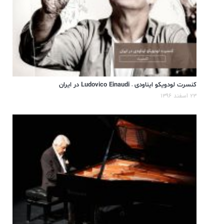
کنسرت لودویکو ایناودی – Ludovico Einaudi در ایران
۲۳ اسفند ۱۳۹۶