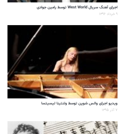
اجرای آهنگ سریال West World توسط رامین جوادی
۹ خرداد ۱۳۹۶
ویدیو اجرای والس شوپن توسط ولنتینا لیسیتسا
۷ آذر ۱۳۹۵