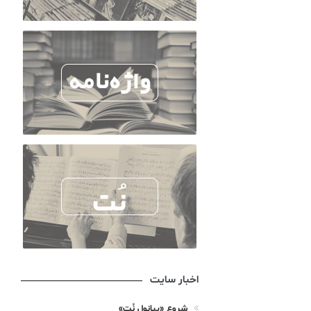
اخبار سایت
شروع «پیانول نُت»