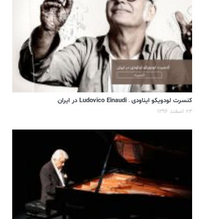
کنسرت لودویکو ایناودی – Ludovico Einaudi در ایران
۲۳ اسفند ۱۳۹۶