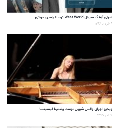
اجرای آهنگ سریال West World توسط رامین جوادی
۹ خرداد ۱۳۹۶
ویدیو اجرای والس شوپن توسط ولنتینا لیسیتسا
۷ آذر ۱۳۹۵